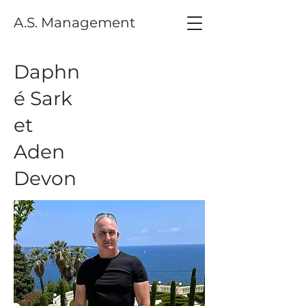
A.S. Management
Daphn
é Sark
et
Aden
Devon